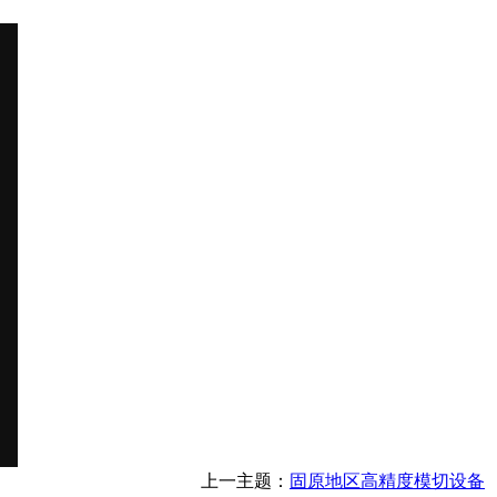
上一主题：
固原地区高精度模切设备