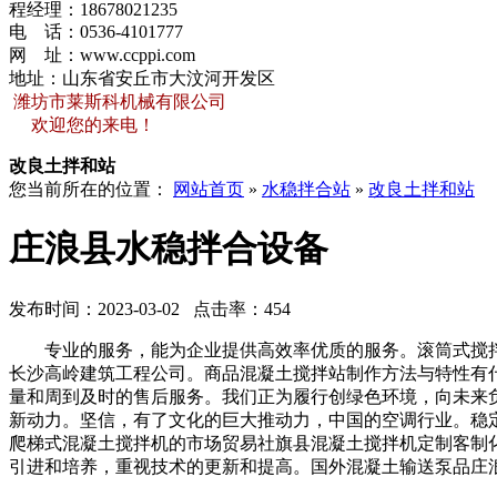
程经理：
18678021235
电 话：
0536-4101777
网 址：
www.ccppi.com
地址：山东省安丘市大汶河开发区
潍坊市莱斯科机械有限公司
欢迎您的来电！
改良土拌和站
您当前所在的位置：
网站首页
»
水稳拌合站
»
改良土拌和站
庄浪县水稳拌合设备
发布时间：2023-03-02 点击率：454
专业的服务，能为企业提供高效率优质的服务。滚筒式搅拌
长沙高岭建筑工程公司。商品混凝土搅拌站制作方法与特性有什
量和周到及时的售后服务。我们正为履行创绿色环境，向未来
新动力。坚信，有了文化的巨大推动力，中国的空调行业。稳
爬梯式混凝土搅拌机的市场贸易社旗县混凝土搅拌机定制客制
引进和培养，重视技术的更新和提高。国外混凝土输送泵品庄