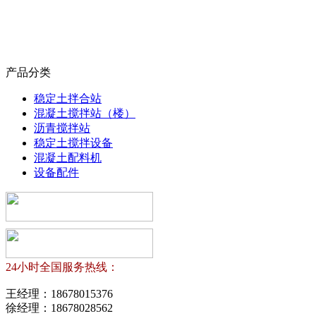
产品分类
稳定土拌合站
混凝土搅拌站（楼）
沥青搅拌站
稳定土搅拌设备
混凝土配料机
设备配件
24小时全国服务热线：
王经理：
18678015376
徐经理：
18678028562