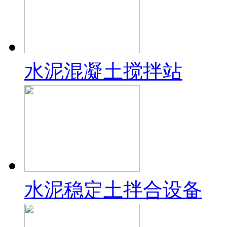
水泥混凝土搅拌站
水泥稳定土拌合设备