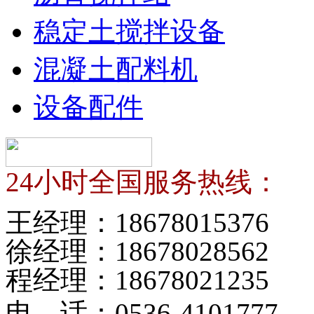
稳定土搅拌设备
混凝土配料机
设备配件
24小时全国服务热线：
王经理：
18678015376
徐经理：
18678028562
程经理：
18678021235
电 话：
0536-4101777