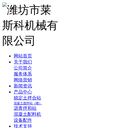
网站首页
关于我们
公司简介
服务体系
网络营销
新闻资讯
产品中心
稳定土拌合站
混凝土搅拌站（楼）
沥青拌和站
混凝土配料机
设备配件
技术支持