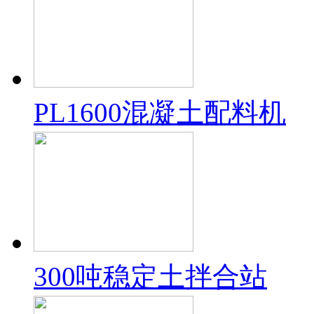
PL1600混凝土配料机
300吨稳定土拌合站