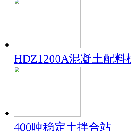
HDZ1200A混凝土配料
400吨稳定土拌合站