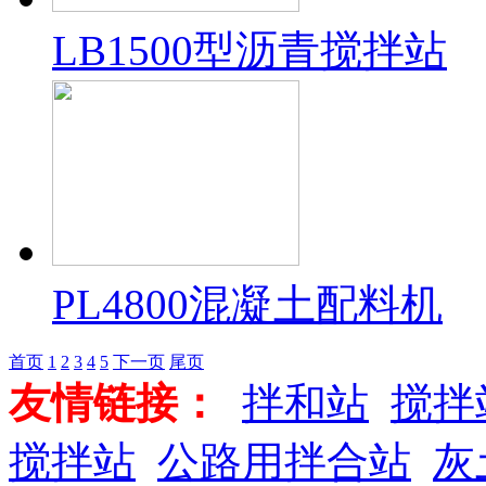
LB1500型沥青搅拌站
PL4800混凝土配料机
首页
1
2
3
4
5
下一页
尾页
友情链接：
拌和站
搅拌
搅拌站
公路用拌合站
灰