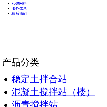
营销网络
服务体系
联系我们
产品分类
稳定土拌合站
混凝土搅拌站（楼）
沥青搅拌站