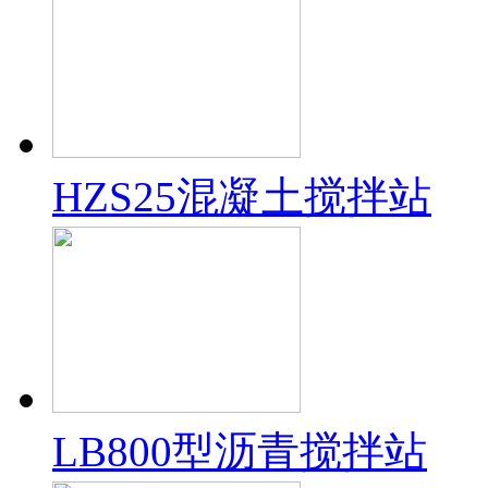
HZS25混凝土搅拌站
LB800型沥青搅拌站