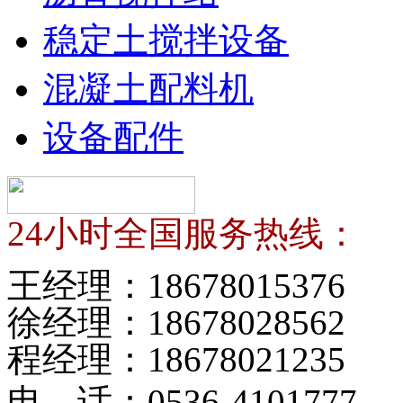
稳定土搅拌设备
混凝土配料机
设备配件
24小时全国服务热线：
王经理：
18678015376
徐经理：
18678028562
程经理：
18678021235
电 话：
0536-4101777