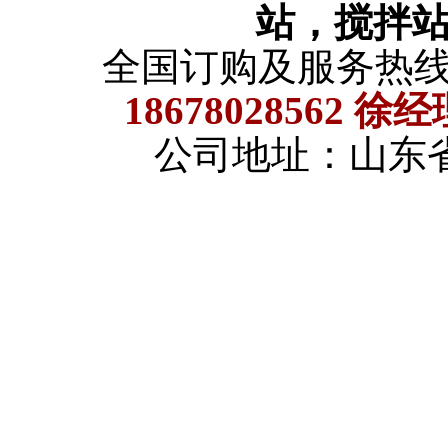
站，搅拌
全国订购及服务热
18678028562 徐
公司地址：山东