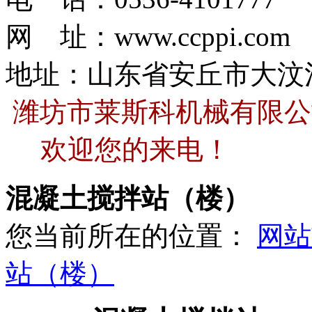
网 址：
www.ccppi.com
地址：山东省安丘市大汶
潍坊市莱斯科机械有限公
欢迎您的来电！
混凝土搅拌站（楼）
您当前所在的位置：
网站
站（楼）