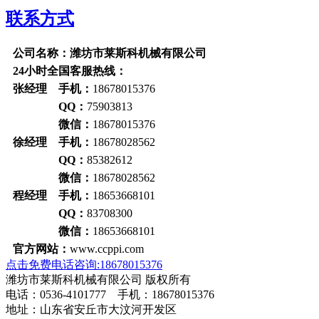
联系方式
公司名称：潍坊市莱斯科机械有限公司
24小时全国客服热线：
张经理 手机：
18678015376
QQ：
75903813
微信：
18678015376
徐经理 手机：
18678028562
QQ：
85382612
微信：
18678028562
程经理 手机：
18653668101
QQ：
83708300
微信：
18653668101
官方网站：
www.ccppi.com
点击免费电话咨询:18678015376
潍坊市莱斯科机械有限公司 版权所有
电话：0536-4101777 手机：18678015376
地址：山东省安丘市大汶河开发区