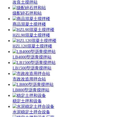
改良土搅拌站
级配碎石拌和站
商品混凝土搅拌楼
HZL90混凝土搅拌楼
HZL120混凝土搅拌楼
LB4000型沥青搅拌站
LB1500型沥青搅拌站
市政改造用拌合站
LB800型沥青搅拌站
稳定土拌和设备
水泥稳定土拌合设备