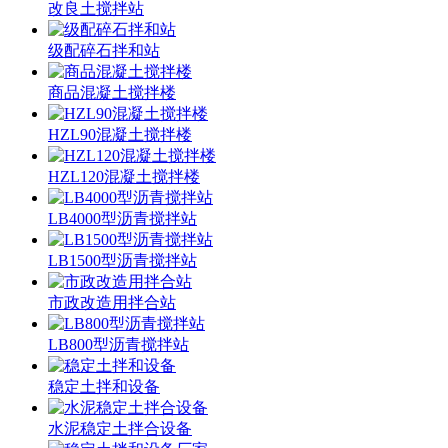
改良土搅拌站
级配碎石拌和站
商品混凝土搅拌楼
HZL90混凝土搅拌楼
HZL120混凝土搅拌楼
LB4000型沥青搅拌站
LB1500型沥青搅拌站
市政改造用拌合站
LB800型沥青搅拌站
稳定土拌和设备
水泥稳定土拌合设备