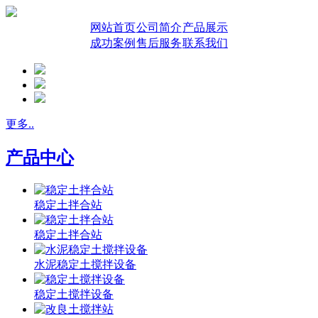
网站首页
公司简介
产品展示
成功案例
售后服务
联系我们
更多..
产品中心
稳定土拌合站
稳定土拌合站
水泥稳定土搅拌设备
稳定土搅拌设备