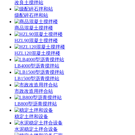
改良土搅拌站
级配碎石拌和站
商品混凝土搅拌楼
HZL90混凝土搅拌楼
HZL120混凝土搅拌楼
LB4000型沥青搅拌站
LB1500型沥青搅拌站
市政改造用拌合站
LB800型沥青搅拌站
稳定土拌和设备
水泥稳定土拌合设备