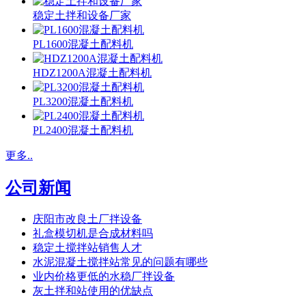
稳定土拌和设备厂家
PL1600混凝土配料机
HDZ1200A混凝土配料机
PL3200混凝土配料机
PL2400混凝土配料机
更多..
公司新闻
庆阳市改良土厂拌设备
礼盒模切机是合成材料吗
稳定土搅拌站销售人才
水泥混凝土搅拌站常见的问题有哪些
业内价格更低的水稳厂拌设备
灰土拌和站使用的优缺点