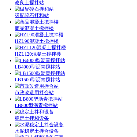
改良土搅拌站
级配碎石拌和站
商品混凝土搅拌楼
HZL90混凝土搅拌楼
HZL120混凝土搅拌楼
LB4000型沥青搅拌站
LB1500型沥青搅拌站
市政改造用拌合站
LB800型沥青搅拌站
稳定土拌和设备
水泥稳定土拌合设备