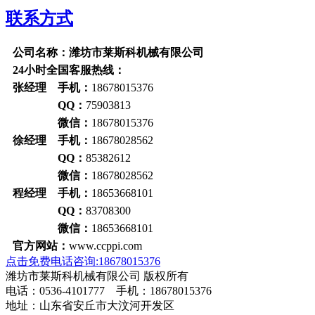
联系方式
公司名称：潍坊市莱斯科机械有限公司
24小时全国客服热线：
张经理 手机：
18678015376
QQ：
75903813
微信：
18678015376
徐经理 手机：
18678028562
QQ：
85382612
微信：
18678028562
程经理 手机：
18653668101
QQ：
83708300
微信：
18653668101
官方网站：
www.ccppi.com
点击免费电话咨询:18678015376
潍坊市莱斯科机械有限公司 版权所有
电话：0536-4101777 手机：18678015376
地址：山东省安丘市大汶河开发区