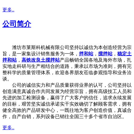
更多..
公司简介
潍坊市莱斯科机械有限公司坚持以诚信为本创造经营为宗
旨，是一家集设计销售服务为一体，
拌和站
，
搅拌站
，
稳定土
拌和站
，
高铁改良土搅拌站
产品畅销全国各地及海外市场，扎
实地走科研与生产相结合的道路，秉承以市场为准则，拥有完
整科学的质量管理体系，欢迎各界朋友莅临参观指导和业务洽
谈。
公司的诚信实力和产品质量获得业界的认可，公司坚持以
创造满意真诚合作共同发展为经营宗旨，拥有高级技工人员和
先进的加工检测设备，赢得了广大客户的信任，追求永续发展
的目标，艰苦坚实诚信承诺实干实效确切了解顾客需求，拥有
健全高效的产品研发中心，一既往地为客户创造价值，真诚合
作，自产自销，系列设备已销往全国三十多个省市自治区。
更多..