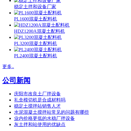
稳定土拌和设备厂家
PL1600混凝土配料机
HDZ1200A混凝土配料机
PL3200混凝土配料机
PL2400混凝土配料机
更多..
公司新闻
庆阳市改良土厂拌设备
礼盒模切机是合成材料吗
稳定土搅拌站销售人才
水泥混凝土搅拌站常见的问题有哪些
业内价格更低的水稳厂拌设备
灰土拌和站使用的优缺点