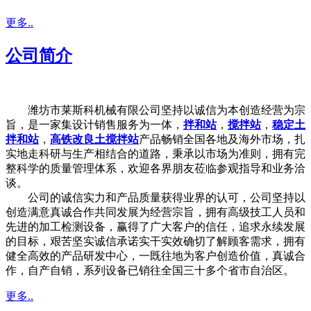
更多..
公司简介
潍坊市莱斯科机械有限公司坚持以诚信为本创造经营为宗
旨，是一家集设计销售服务为一体，
拌和站
，
搅拌站
，
稳定土
拌和站
，
高铁改良土搅拌站
产品畅销全国各地及海外市场，扎
实地走科研与生产相结合的道路，秉承以市场为准则，拥有完
整科学的质量管理体系，欢迎各界朋友莅临参观指导和业务洽
谈。
公司的诚信实力和产品质量获得业界的认可，公司坚持以
创造满意真诚合作共同发展为经营宗旨，拥有高级技工人员和
先进的加工检测设备，赢得了广大客户的信任，追求永续发展
的目标，艰苦坚实诚信承诺实干实效确切了解顾客需求，拥有
健全高效的产品研发中心，一既往地为客户创造价值，真诚合
作，自产自销，系列设备已销往全国三十多个省市自治区。
更多..