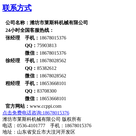
联系方式
公司名称：潍坊市莱斯科机械有限公司
24小时全国客服热线：
张经理 手机：
18678015376
QQ：
75903813
微信：
18678015376
徐经理 手机：
18678028562
QQ：
85382612
微信：
18678028562
程经理 手机：
18653668101
QQ：
83708300
微信：
18653668101
官方网站：
www.ccppi.com
点击免费电话咨询:18678015376
潍坊市莱斯科机械有限公司 版权所有
电话：0536-4101777 手机：18678015376
地址：山东省安丘市大汶河开发区