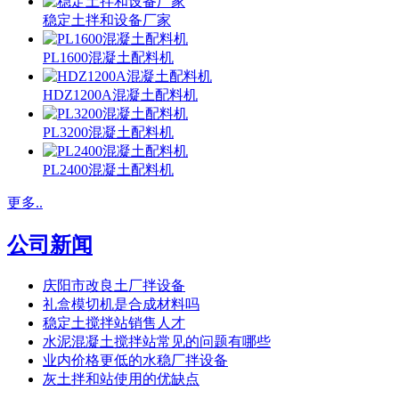
稳定土拌和设备厂家
PL1600混凝土配料机
HDZ1200A混凝土配料机
PL3200混凝土配料机
PL2400混凝土配料机
更多..
公司新闻
庆阳市改良土厂拌设备
礼盒模切机是合成材料吗
稳定土搅拌站销售人才
水泥混凝土搅拌站常见的问题有哪些
业内价格更低的水稳厂拌设备
灰土拌和站使用的优缺点