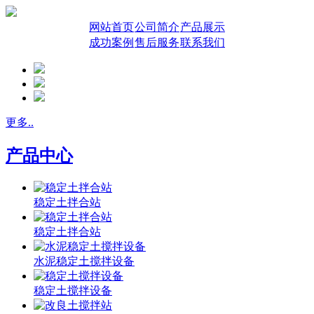
网站首页
公司简介
产品展示
成功案例
售后服务
联系我们
更多..
产品中心
稳定土拌合站
稳定土拌合站
水泥稳定土搅拌设备
稳定土搅拌设备