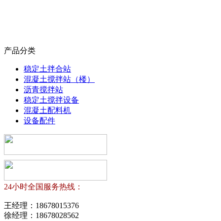
产品分类
稳定土拌合站
混凝土搅拌站（楼）
沥青搅拌站
稳定土搅拌设备
混凝土配料机
设备配件
24小时全国服务热线：
王经理：
18678015376
徐经理：
18678028562