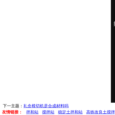
下一主题：
礼盒模切机是合成材料吗
友情链接：
拌和站
搅拌站
稳定土拌和站
高铁改良土搅拌