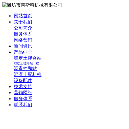
网站首页
关于我们
公司简介
服务体系
网络营销
新闻资讯
产品中心
稳定土拌合站
混凝土搅拌站（楼）
沥青拌和站
混凝土配料机
设备配件
技术支持
营销网络
服务体系
联系我们