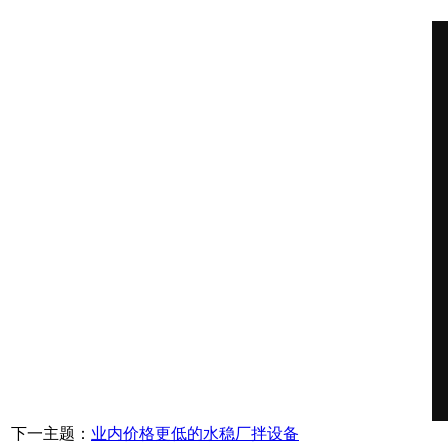
下一主题：
业内价格更低的水稳厂拌设备