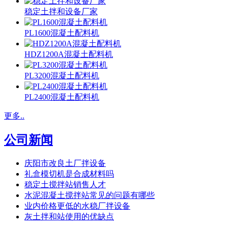
稳定土拌和设备厂家
PL1600混凝土配料机
HDZ1200A混凝土配料机
PL3200混凝土配料机
PL2400混凝土配料机
更多..
公司新闻
庆阳市改良土厂拌设备
礼盒模切机是合成材料吗
稳定土搅拌站销售人才
水泥混凝土搅拌站常见的问题有哪些
业内价格更低的水稳厂拌设备
灰土拌和站使用的优缺点