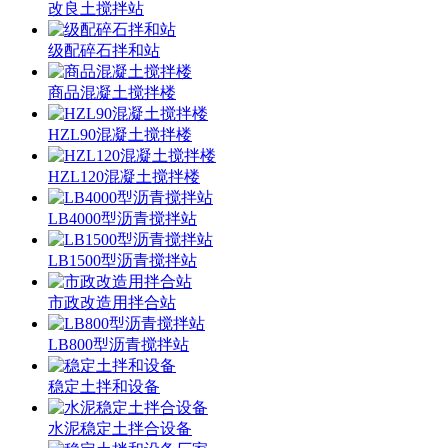
改良土搅拌站
级配碎石拌和站
商品混凝土搅拌楼
HZL90混凝土搅拌楼
HZL120混凝土搅拌楼
LB4000型沥青搅拌站
LB1500型沥青搅拌站
市政改造用拌合站
LB800型沥青搅拌站
稳定土拌和设备
水泥稳定土拌合设备