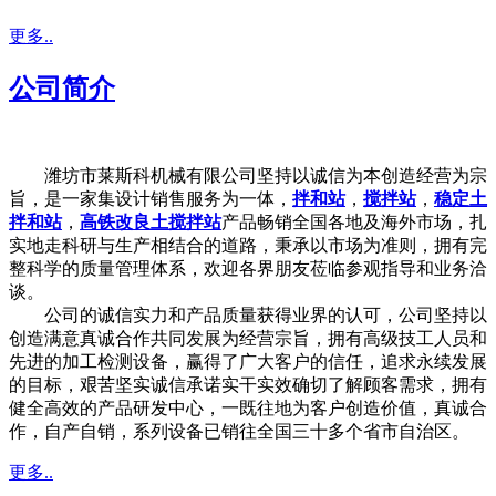
更多..
公司简介
潍坊市莱斯科机械有限公司坚持以诚信为本创造经营为宗
旨，是一家集设计销售服务为一体，
拌和站
，
搅拌站
，
稳定土
拌和站
，
高铁改良土搅拌站
产品畅销全国各地及海外市场，扎
实地走科研与生产相结合的道路，秉承以市场为准则，拥有完
整科学的质量管理体系，欢迎各界朋友莅临参观指导和业务洽
谈。
公司的诚信实力和产品质量获得业界的认可，公司坚持以
创造满意真诚合作共同发展为经营宗旨，拥有高级技工人员和
先进的加工检测设备，赢得了广大客户的信任，追求永续发展
的目标，艰苦坚实诚信承诺实干实效确切了解顾客需求，拥有
健全高效的产品研发中心，一既往地为客户创造价值，真诚合
作，自产自销，系列设备已销往全国三十多个省市自治区。
更多..