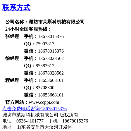
联系方式
公司名称：潍坊市莱斯科机械有限公司
24小时全国客服热线：
张经理 手机：
18678015376
QQ：
75903813
微信：
18678015376
徐经理 手机：
18678028562
QQ：
85382612
微信：
18678028562
程经理 手机：
18653668101
QQ：
83708300
微信：
18653668101
官方网站：
www.ccppi.com
点击免费电话咨询:18678015376
潍坊市莱斯科机械有限公司 版权所有
电话：0536-4101777 手机：18678015376
地址：山东省安丘市大汶河开发区