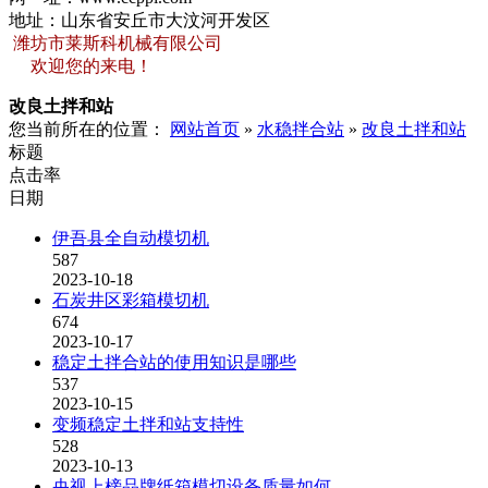
地址：山东省安丘市大汶河开发区
潍坊市莱斯科机械有限公司
欢迎您的来电！
改良土拌和站
您当前所在的位置：
网站首页
»
水稳拌合站
»
改良土拌和站
标题
点击率
日期
伊吾县全自动模切机
587
2023-10-18
石炭井区彩箱模切机
674
2023-10-17
稳定土拌合站的使用知识是哪些
537
2023-10-15
变频稳定土拌和站支持性
528
2023-10-13
央视上榜品牌纸箱模切设备质量如何