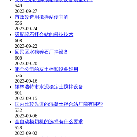
549
2023-09-27
市政改造用搅拌站便宜的
556
2023-09-24
级配碎石拌合站的科技技术
608
2023-09-22
回民区水稳碎石厂拌设备
608
2023-09-20
哪个公司的灰土拌和设备好用
536
2023-09-16
锡林浩特市水泥稳定土搅拌设备
501
2023-09-15
国内比较先进的混凝土拌合站厂商有哪些
532
2023-09-06
全自动模切机的选择有什么要求
528
2023-09-02