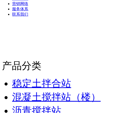
营销网络
服务体系
联系我们
产品分类
稳定土拌合站
混凝土搅拌站（楼）
沥青搅拌站