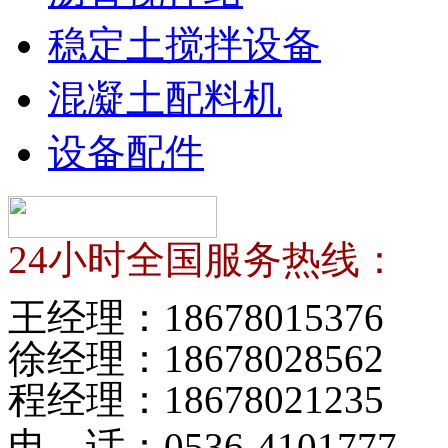
稳定土搅拌设备
混凝土配料机
设备配件
24小时全国服务热线：
王经理：
18678015376
徐经理：
18678028562
程经理：
18678021235
电 话：
0536-4101777