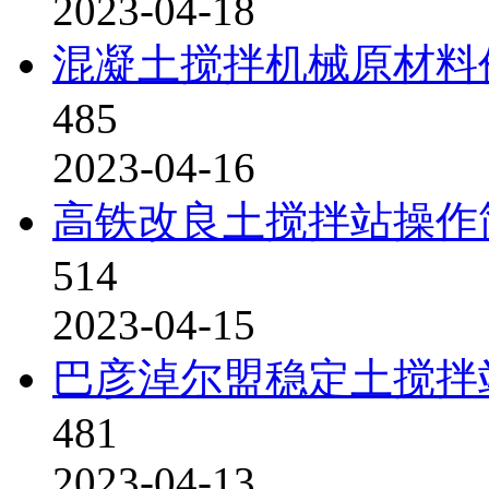
2023-04-18
混凝土搅拌机械原材料
485
2023-04-16
高铁改良土搅拌站操作
514
2023-04-15
巴彦淖尔盟稳定土搅拌
481
2023-04-13