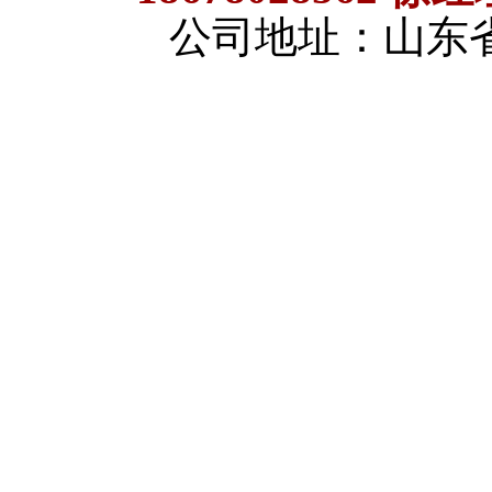
公司地址：山东