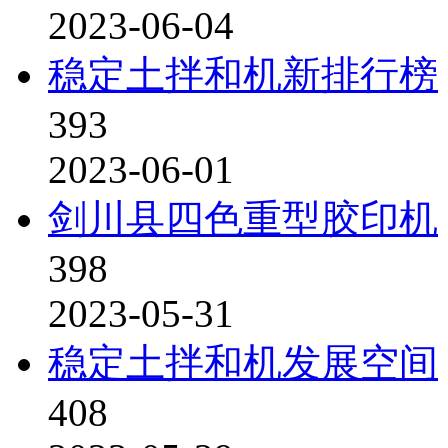
2023-06-04
稳定土拌和机新排行榜
393
2023-06-01
剑川县四色重型胶印机
398
2023-05-31
稳定土拌和机发展空间
408