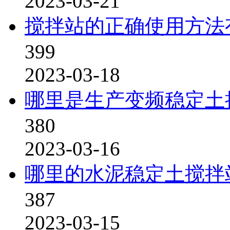
2023-03-21
搅拌站的正确使用方法
399
2023-03-18
哪里是生产变频稳定土
380
2023-03-16
哪里的水泥稳定土搅拌
387
2023-03-15