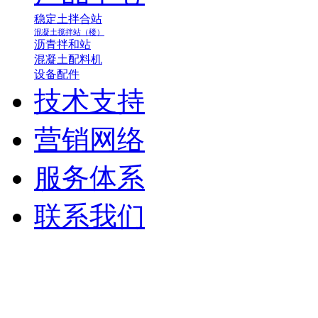
稳定土拌合站
混凝土搅拌站（楼）
沥青拌和站
混凝土配料机
设备配件
技术支持
营销网络
服务体系
联系我们