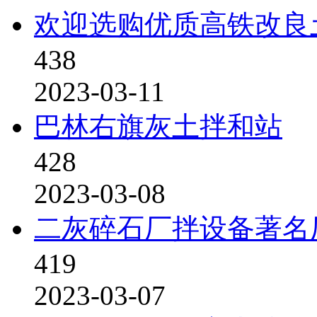
欢迎选购优质高铁改良
438
2023-03-11
巴林右旗灰土拌和站
428
2023-03-08
二灰碎石厂拌设备著名
419
2023-03-07