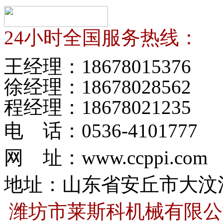
24小时全国服务热线：
王经理：
18678015376
徐经理：
18678028562
程经理：
18678021235
电 话：
0536-4101777
网 址：
www.ccppi.com
地址：山东省安丘市大汶
潍坊市莱斯科机械有限公