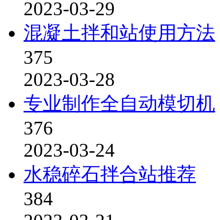
2023-03-29
混凝土拌和站使用方法
375
2023-03-28
专业制作全自动模切机
376
2023-03-24
水稳碎石拌合站推荐
384